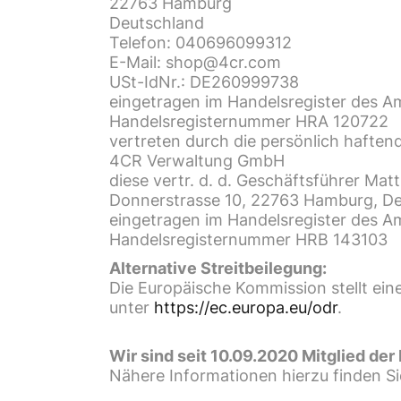
22763 Hamburg
10. HÄRTER –
Deutschland
VERDÜNNUNG
Telefon: 040696099312
11. WERBEMITTEL /
E-Mail: shop@4cr.com
PARTNER
USt-IdNr.: DE260999738
eingetragen im Handelsregister des 
12. REDUZIERTE
PRODUKTE
Handelsregisternummer HRA 120722
vertreten durch die persönlich haftend
4CR Verwaltung GmbH
diese vertr. d. d. Geschäftsführer Mat
Donnerstrasse 10, 22763 Hamburg, D
eingetragen im Handelsregister des 
Handelsregisternummer HRB 143103
Alternative Streitbeilegung:
Die Europäische Kommission stellt eine
unter
https://ec.europa.eu/odr
.
Wir sind seit 10.09.2020 Mitglied der
Nähere Informationen hierzu finden S