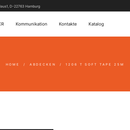
 Haus1, D-22763 Hamburg
CR
Kommunikation
Kontakte
Katalog
HOME
ABDECKEN
1206
T SOFT TAPE 25M