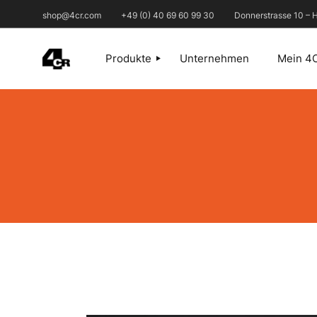
shop@4cr.com
+49 (0) 40 69 60 99 30
Donnerstrasse 10 –
Produkte
Unternehmen
Mein 4
1. ABDECKEN
2. SPACHTELN
3. SCHLEIFMITTEL
4. FÜLLER UND
GRUNDIERUNGEN
5. KLEBEN-DICHTEN
6. REINIGEN
7. LACKIEREN
8. POLIEREN /
AUFBEREITEN
9. AUSRÜSTUNG