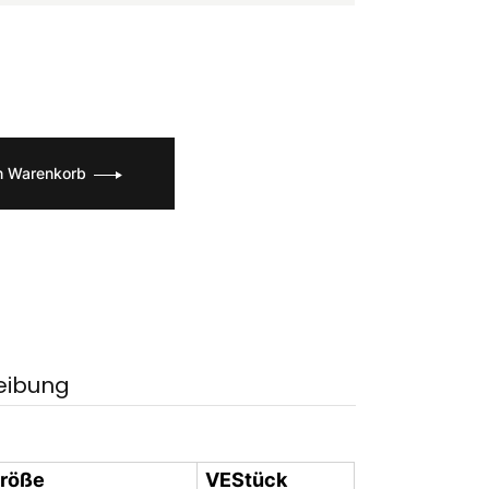
n Warenkorb
eibung
röße
VEStück