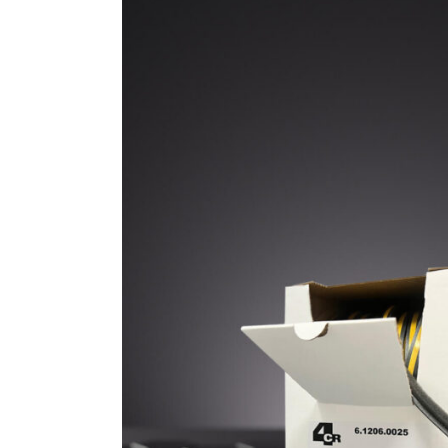
10. HÄRTER –
VERDÜNNUNG
11. WERBEMITTEL /
PARTNER
12. REDUZIERTE
PRODUKTE