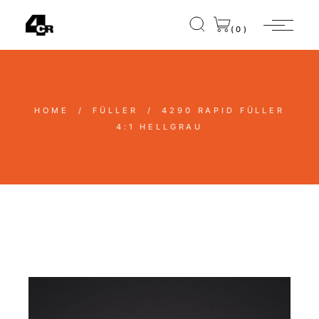
(0)
HOME
FÜLLER
4290
RAPID FÜLLER
4:1 HELLGRAU