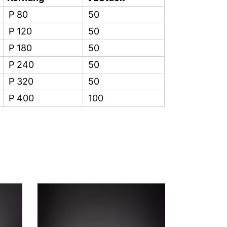
P 80
50
P 120
50
P 180
50
P 240
50
P 320
50
P 400
100