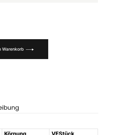
n Warenkorb
eibung
Körnung
VEStück