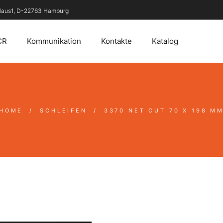
 Haus1, D-22763 Hamburg
CR
Kommunikation
Kontakte
Katalog
HOME
SCHLEIFEN
3370
NET CUT 70 X 198 M