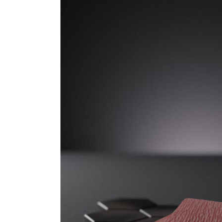
10. HÄRTER –
VERDÜNNUNG
11. WERBEMITTEL /
PARTNER
12. REDUZIERTE
PRODUKTE