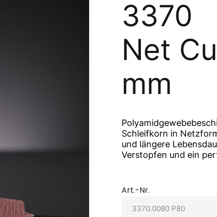
3370
Net Cu
mm
Polyamidgewebebeschich
Schleifkorn in Netzfor
und längere Lebensdaue
Verstopfen und ein per
Art.-Nr.