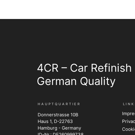
4CR – Car Refinish
German Quality
HAUPTQUARTIER
LINK
Impr
Donnerstrasse 10B
Haus 1, D-22763
Privac
Hamburg - Germany
Cooki
ID-Nr.: DE260999738