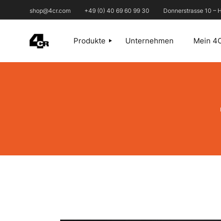
shop@4cr.com
+49 (0) 40 69 60 99 30
Donnerstrasse 10 –
Produkte
Unternehmen
Mein 4
1. ABDECKEN
2. SPACHTELN
3. SCHLEIFMITTEL
4. FÜLLER UND
GRUNDIERUNGEN
5. KLEBEN-DICHTEN
6. REINIGEN
7. LACKIEREN
8. POLIEREN /
AUFBEREITEN
9. AUSRÜSTUNG