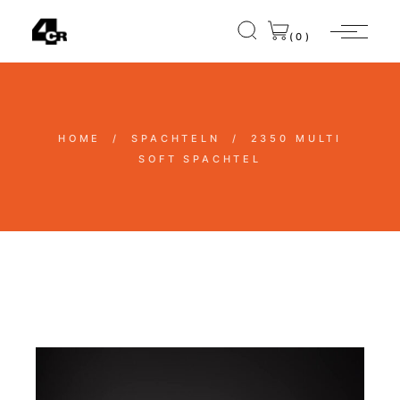
(0)
HOME
SPACHTELN
2350
MULTI
SOFT SPACHTEL