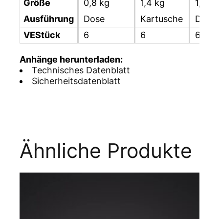
Größe
0,8 kg
1,4 kg
1,6 k
Ausführung
Dose
Kartusche
Dose
VEStück
6
6
6
Anhänge herunterladen:
Technisches Datenblatt
Sicherheitsdatenblatt
Ähnliche Produkte