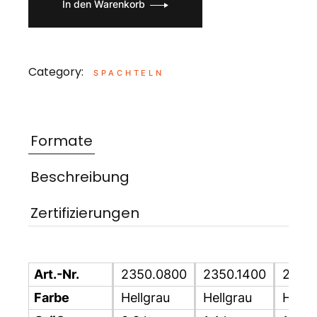
In den Warenkorb
Category:
SPACHTELN
Formate
Beschreibung
Zertifizierungen
Art.-Nr.
2350.0800
2350.1400
2350
Farbe
Hellgrau
Hellgrau
Hellg