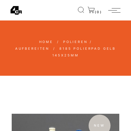
(0)
HOME
POLIEREN /
AUFBEREITEN
8185 POLIERPAD GELB
145X25MM
NEW