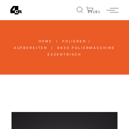
(0)
HOME
POLIEREN /
AUFBEREITEN
8650
POLIERMASCHINE
EXZENTRISCH